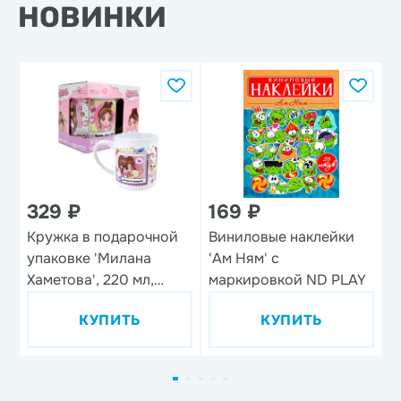
НОВИНКИ
329 ₽
169 ₽
Кружка в подарочной
Виниловые наклейки
Н
упаковке 'Милана
'Ам Ням' с
'
Хаметова', 220 мл,
маркировкой ND PLAY
фарфор
КУПИТЬ
КУПИТЬ