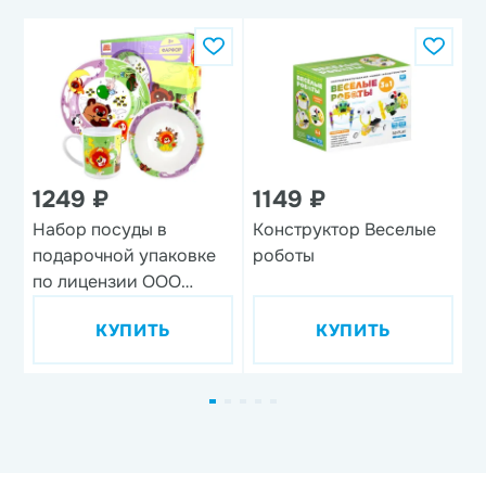
1249 ₽
1149 ₽
Набор посуды в
Конструктор Веселые
Н
подарочной упаковке
роботы
'
по лицензии ООО
'Союзмультфильм',
КУПИТЬ
КУПИТЬ
дизайн 1, 3 предмета,
фарфор