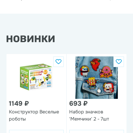
НОВИНКИ
1149 ₽
693 ₽
1
Конструктор Веселые
Набор значков
Н
роботы
'Мемчики' 2 - 7шт
п
п