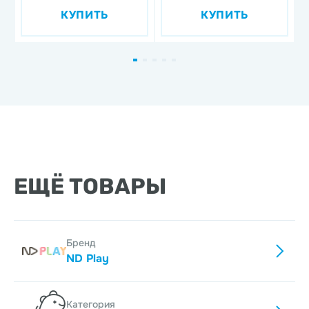
'
КУПИТЬ
КУПИТЬ
д
ф
ЕЩЁ ТОВАРЫ
Бренд
ND Play
Категория