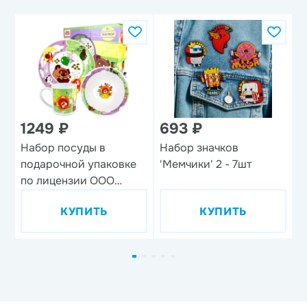
1249 ₽
693 ₽
1
Набор посуды в
Набор значков
В
подарочной упаковке
'Мемчики' 2 - 7шт
'
по лицензии ООО
м
'Союзмультфильм',
КУПИТЬ
КУПИТЬ
дизайн 1, 3 предмета,
фарфор