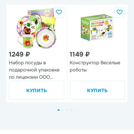
1249 ₽
1149 ₽
Набор посуды в
Конструктор Веселые
Н
подарочной упаковке
роботы
'
по лицензии ООО
'Союзмультфильм',
КУПИТЬ
КУПИТЬ
дизайн 1, 3 предмета,
фарфор