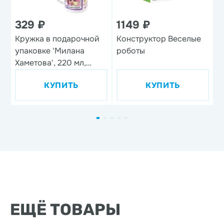
329 ₽
1149 ₽
1
Кружка в подарочной
Конструктор Веселые
Н
упаковке 'Милана
роботы
п
Хаметова', 220 мл,
'
фарфор
КУПИТЬ
КУПИТЬ
ЕЩЁ ТОВАРЫ