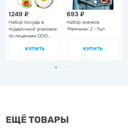
1249 ₽
693 ₽
1
Набор посуды в
Набор значков
В
подарочной упаковке
'Мемчики' 2 - 7шт
'
по лицензии ООО
м
'Союзмультфильм',
КУПИТЬ
КУПИТЬ
дизайн 1, 3 предмета,
фарфор
ЕЩЁ ТОВАРЫ