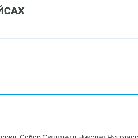
ЙСАХ
ория. Собор Святителя Николая Чудотвор