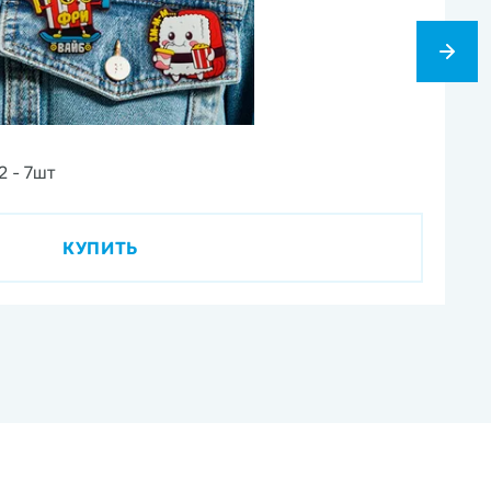
1
2 - 7шт
Ви
КУПИТЬ