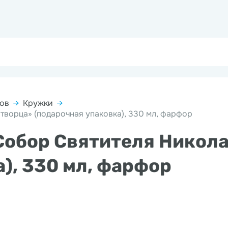
ков
→
Кружки
→
творца» (подарочная упаковка), 330 мл, фарфор
Собор Святителя Никол
), 330 мл, фарфор