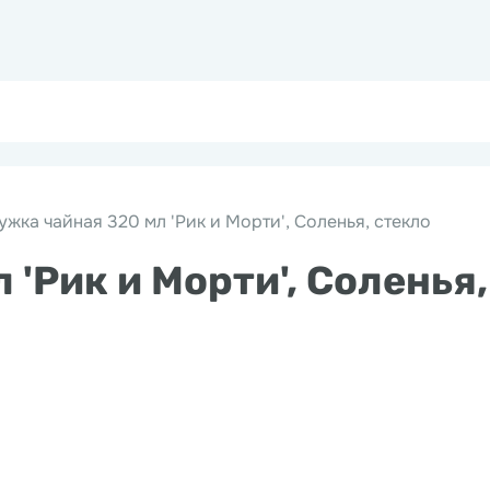
ужка чайная 320 мл 'Рик и Морти', Соленья, стекло
 'Рик и Морти', Соленья,