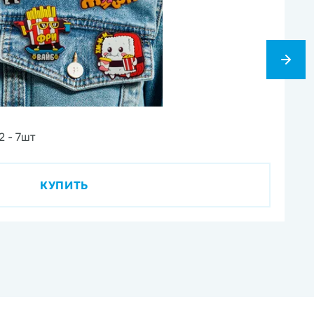
1
2 - 7шт
Ви
КУПИТЬ