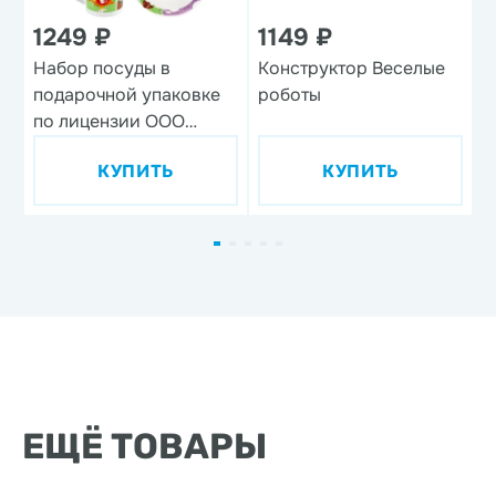
1249 ₽
1149 ₽
Набор посуды в
Конструктор Веселые
Н
подарочной упаковке
роботы
'
по лицензии ООО
'Союзмультфильм',
КУПИТЬ
КУПИТЬ
дизайн 1, 3 предмета,
фарфор
ЕЩЁ ТОВАРЫ