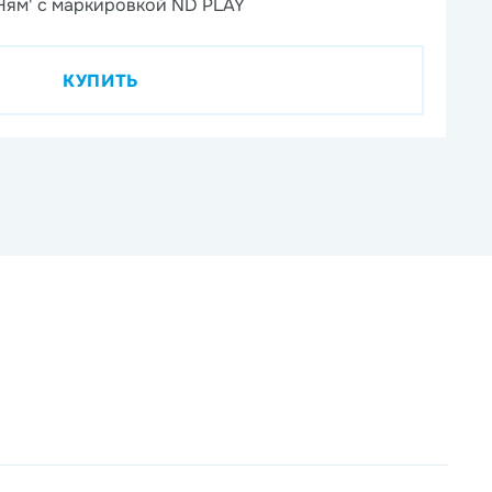
Ням' с маркировкой ND PLAY
На
КУПИТЬ